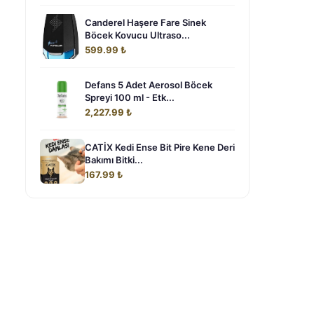
Canderel Haşere Fare Sinek
Böcek Kovucu Ultraso...
599.99 ₺
Defans 5 Adet Aerosol Böcek
Spreyi 100 ml - Etk...
2,227.99 ₺
CATİX Kedi Ense Bit Pire Kene Deri
Bakımı Bitki...
167.99 ₺