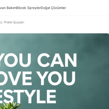
yvan Bakım
Böcek Spreyler
Doğal Çözümler
z: Pratik İpuçları