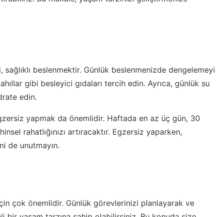
iri, sağlıklı beslenmektir. Günlük beslenmenizde dengelemeyi
ıllar gibi besleyici gıdaları tercih edin. Ayrıca, günlük su
drate edin.
 egzersiz yapmak da önemlidir. Haftada en az üç gün, 30
insel rahatlığınızı artıracaktır. Egzersiz yaparken,
ni de unutmayın.
çin çok önemlidir. Günlük görevlerinizi planlayarak ve
li bir yaşam tarzına sahip olabilirsiniz. Bu konuda size