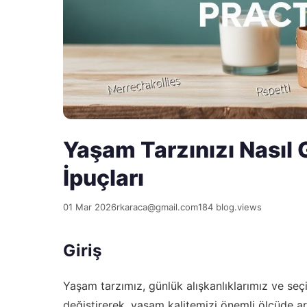
Yaşam Tarzınızı Nasıl Ge
İpuçları
01 Mar 2026
rkaraca@gmail.com
184 blog.views
Giriş
Yaşam tarzımız, günlük alışkanlıklarımız ve seçim
değiştirerek, yaşam kalitemizi önemli ölçüde art