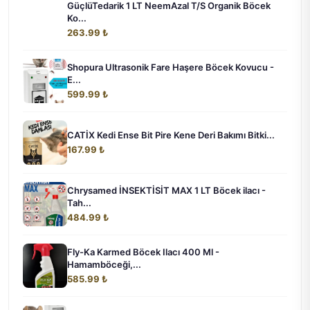
GüçlüTedarik 1 LT NeemAzal T/S Organik Böcek
Ko...
263.99 ₺
Shopura Ultrasonik Fare Haşere Böcek Kovucu -
E...
599.99 ₺
CATİX Kedi Ense Bit Pire Kene Deri Bakımı Bitki...
167.99 ₺
Chrysamed İNSEKTİSİT MAX 1 LT Böcek ilacı -
Tah...
484.99 ₺
Fly-Ka Karmed Böcek Ilacı 400 Ml -
Hamamböceği,...
585.99 ₺