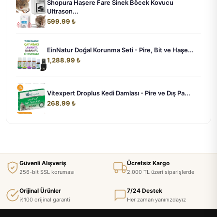
Shopura Haşere Fare Sinek Böcek Kovucu
Ultrason...
599.99 ₺
EinNatur Doğal Korunma Seti - Pire, Bit ve Haşe...
1,288.99 ₺
Vitexpert Droplus Kedi Damlası - Pire ve Dış Pa...
268.99 ₺
Güvenli Alışveriş
Ücretsiz Kargo
256-bit SSL koruması
2.000 TL üzeri siparişlerde
Orijinal Ürünler
7/24 Destek
%100 orijinal garanti
Her zaman yanınızdayız