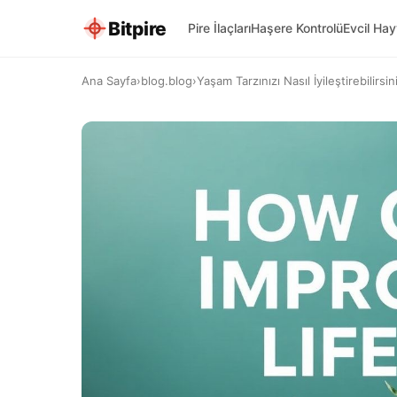
Bitpire
Pire İlaçları
Haşere Kontrolü
Evcil Ha
Ana Sayfa
›
blog.blog
›
Yaşam Tarzınızı Nasıl İyileştirebilirsin