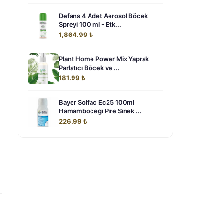
Defans 4 Adet Aerosol Böcek
Spreyi 100 ml - Etk...
1,864.99 ₺
Plant Home Power Mix Yaprak
Parlatıcı Böcek ve ...
181.99 ₺
Bayer Solfac Ec25 100ml
Hamamböceği Pire Sinek ...
226.99 ₺