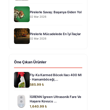
Pirelerle Savaş: Başarıya Giden Yol
02 Mar 2026
Pirelerle Mücadelede En İyi İlaçlar
02 Mar 2026
Öne Çıkan Ürünler
Fly-Ka Karmed Böcek Ilacı 400 Ml
- Hamamböceği,...
585.99 ₺
İGRENN İgreen Ultrasonik Fare Ve
Haşere Kovucu ...
1,640.99 ₺