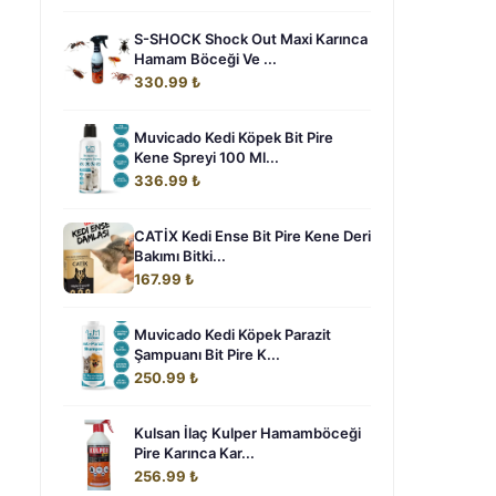
S-SHOCK Shock Out Maxi Karınca
Hamam Böceği Ve ...
330.99 ₺
Muvicado Kedi Köpek Bit Pire
Kene Spreyi 100 Ml...
336.99 ₺
CATİX Kedi Ense Bit Pire Kene Deri
Bakımı Bitki...
167.99 ₺
Muvicado Kedi Köpek Parazit
Şampuanı Bit Pire K...
250.99 ₺
Kulsan İlaç Kulper Hamamböceği
Pire Karınca Kar...
256.99 ₺