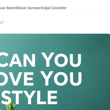
yvan Bakım
Böcek Spreyler
Doğal Çözümler
iz?