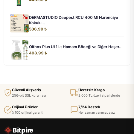
DERMASTUDIO Deepest RCU 400 Ml Narenciye
Kokulu...
506.99 ₺
Oithox Plus Ul 1 Lt Hamam Böceği ve Diğer Haşer...
498.99 ₺
Güvenli Alışveriş
Ücretsiz Kargo
256-bit SSL koruması
2.000 TL üzeri siparişlerde
Orijinal Ürünler
7/24 Destek
%100 orijinal garanti
Her zaman yanınızdayız
Bitpire