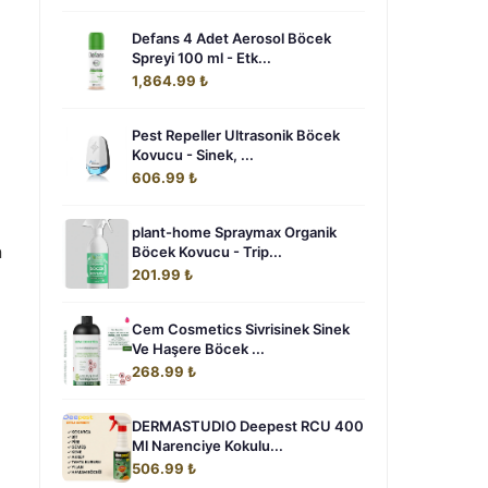
Defans 4 Adet Aerosol Böcek
Spreyi 100 ml - Etk...
1,864.99 ₺
Pest Repeller Ultrasonik Böcek
Kovucu - Sinek, ...
606.99 ₺
plant-home Spraymax Organik
n
Böcek Kovucu - Trip...
201.99 ₺
Cem Cosmetics Sivrisinek Sinek
Ve Haşere Böcek ...
268.99 ₺
DERMASTUDIO Deepest RCU 400
Ml Narenciye Kokulu...
506.99 ₺