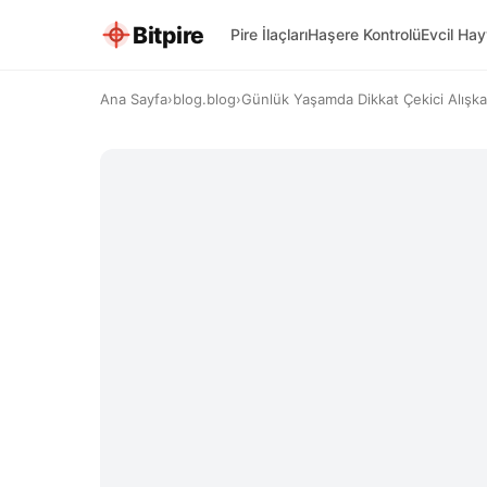
Bitpire
Pire İlaçları
Haşere Kontrolü
Evcil Ha
Ana Sayfa
›
blog.blog
›
Günlük Yaşamda Dikkat Çekici Alışkanl