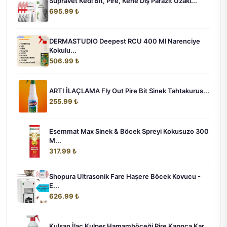
Supravet Kedi Bit, Pire, Kene Dış Parazit Uzakl...
695.99 ₺
DERMASTUDIO Deepest RCU 400 Ml Narenciye
Kokulu...
506.99 ₺
ARTI İLAÇLAMA Fly Out Pire Bit Sinek Tahtakurus...
255.99 ₺
Esemmat Max Sinek & Böcek Spreyi Kokusuzo 300
M...
317.99 ₺
Shopura Ultrasonik Fare Haşere Böcek Kovucu -
E...
626.99 ₺
Kulsan İlaç Kulper Hamamböceği Pire Karınca Kar...